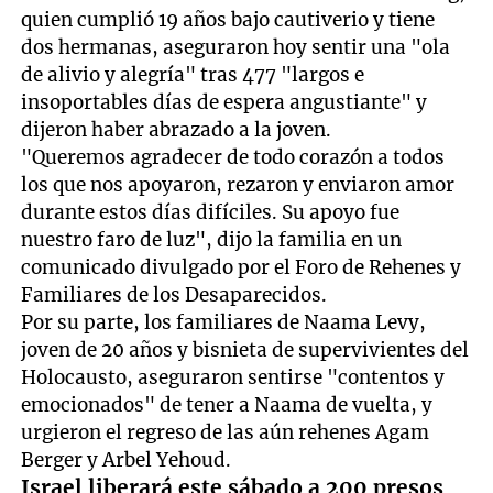
seconds
quien cumplió 19 años bajo cautiverio y tiene
of
11
dos hermanas, aseguraron hoy sentir una "ola
seconds
de alivio y alegría" tras 477 "largos e
insoportables días de espera angustiante" y
dijeron haber abrazado a la joven.
"Queremos agradecer de todo corazón a todos
los que nos apoyaron, rezaron y enviaron amor
durante estos días difíciles. Su apoyo fue
nuestro faro de luz", dijo la familia en un
comunicado divulgado por el Foro de Rehenes y
Familiares de los Desaparecidos.
Por su parte, los familiares de Naama Levy,
joven de 20 años y bisnieta de supervivientes del
Holocausto, aseguraron sentirse "contentos y
emocionados" de tener a Naama de vuelta, y
urgieron el regreso de las aún rehenes Agam
Berger y Arbel Yehoud.
Israel liberará este sábado a 200 presos