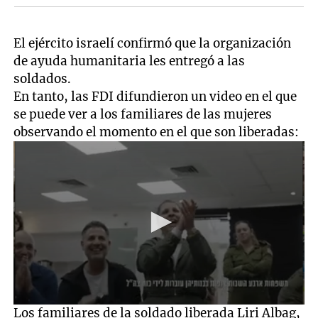
El ejército israelí confirmó que la organización
de ayuda humanitaria les entregó a las
soldados.
En tanto, las FDI difundieron un video en el que
se puede ver a los familiares de las mujeres
observando el momento en el que son liberadas:
0
Los familiares de la soldado liberada Liri Albag,