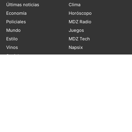
Últimas noticias
Clima
Economía
Horóscopo
Policiales
MDZ Radio
Mundo
Juegos
Estilo
MDZ Tech
Vinos
Napsix
Sociales
Política
INSTITUCIONAL
Sociedad
Publicidad
Deportes
Contacto
Espectáculos y Cultura
Políticas de seguridad y
Estilo Gastronomía
privacidad
Viajes
Términos y condiciones
MDZ Autos
Newsletter