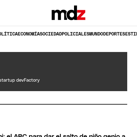
OLÍTICA
ECONOMÍA
SOCIEDAD
POLICIALES
MUNDO
DEPORTES
ESTI
startup devFactory
: el ABC para dar el salto de niño genio a