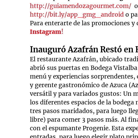
http://guiamendozagourmet.com/
o 
http://bit.ly/app_gmg_android
o pa
Para enterarte de las promociones y 
Instagram
!
Inauguró Azafrán Restó en 
El restaurante Azafrán, ubicado trad
abrió sus puertas en Bodega Vistalba
menú y experiencias sorprendentes, 
y gerente gastronómico de Azuca (Az
versátil y para variados gustos: Un 
los diferentes espacios de la bodeg
tres pasos maridados, para luego llega
libre) para comer 3 pasos más. Al fin
con el espumante Progenie. Esta exp
entradas, para luego elegir plato pri