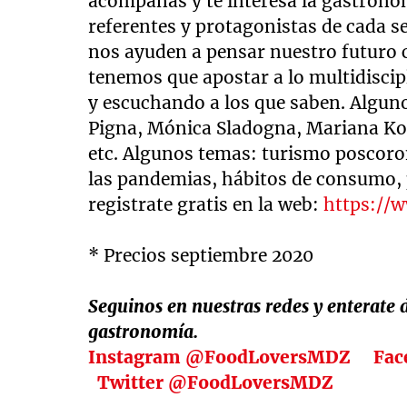
acompañás y te interesa la gastronom
referentes y protagonistas de cada s
nos ayuden a pensar nuestro futuro 
tenemos que apostar a lo multidisci
y escuchando a los que saben. Algunos
Pigna, Mónica Sladogna, Mariana Ko
etc. Algunos temas: turismo poscoron
las pandemias, hábitos de consumo, p
registrate gratis en la web:
https://
* Precios septiembre 2020
Seguinos en nuestras redes y enterate
gastronomía.
Instagram
@FoodLoversMDZ
Fac
Twitter @FoodLoversMDZ