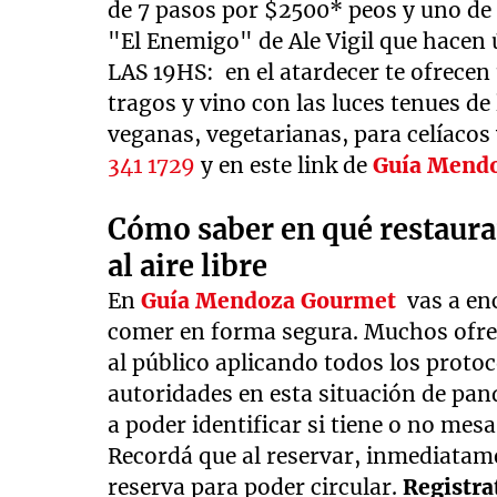
de 7 pasos por $2500* peos y uno de
"El Enemigo" de Ale Vigil que hacen
LAS 19HS: en el atardecer te ofrecen
tragos y vino con las luces tenues d
veganas, vegetarianas, para celíacos 
341 1729
y en este link de
Guía Mend
Cómo saber en qué restaura
al aire libre
En
Guía Mendoza Gourmet
vas a enc
comer en forma segura. Muchos ofrec
al público aplicando todos los proto
autoridades en esta situación de pand
a poder identificar si tiene o no mesas
Recordá que al reservar, inmediatame
reserva para poder circular.
Registra