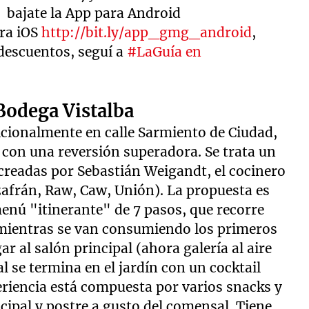
bajate la App para Android
ra iOS
http://bit.ly/app_gmg_android
,
descuentos, seguí a
#LaGuía en
Bodega Vistalba
icionalmente en calle Sarmiento de Ciudad,
 con una reversión superadora. Se trata un
creadas por Sebastián Weigandt, el cocinero
afrán, Raw, Caw, Unión). La propuesta es
menú "itinerante" de 7 pasos, que recorre
a mientras se van consumiendo los primeros
r al salón principal (ahora galería al aire
al se termina en el jardín con un cocktail
eriencia está compuesta por varios snacks y
ncipal y postre a gusto del comensal. Tiene