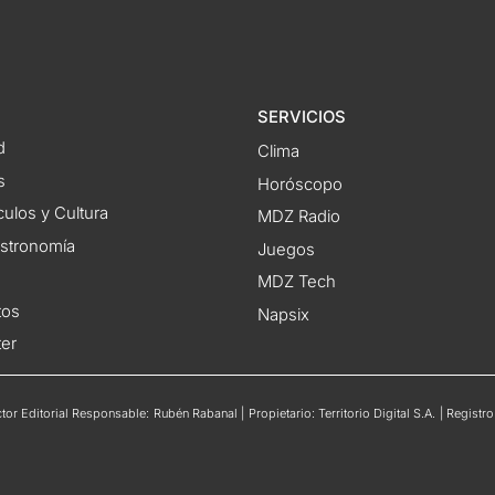
SERVICIOS
d
Clima
s
Horóscopo
ulos y Cultura
MDZ Radio
astronomía
Juegos
MDZ Tech
tos
Napsix
ter
or Editorial Responsable: Rubén Rabanal | Propietario: Territorio Digital S.A. | Regis