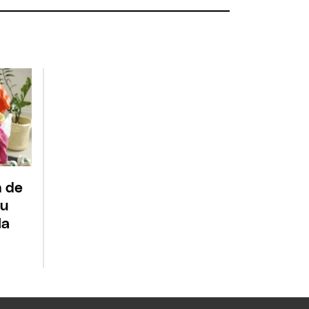
n de
tu
la