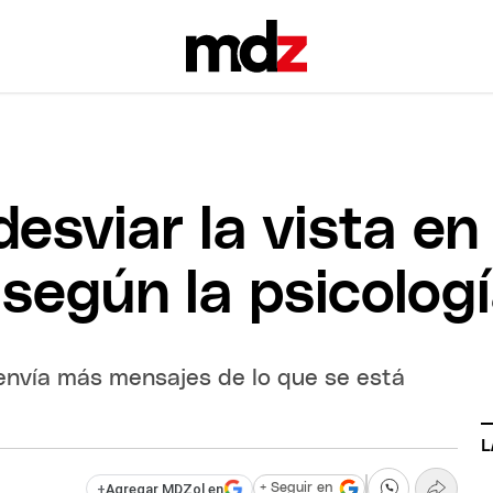
desviar la vista en
 según la psicolog
envía más mensajes de lo que se está
L
+
Agregar MDZol en
+ Seguir en