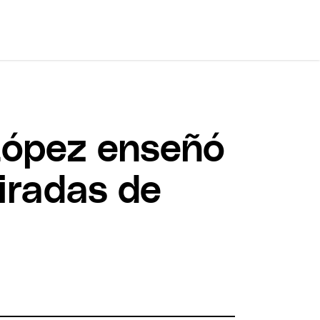
 López enseñó
miradas de