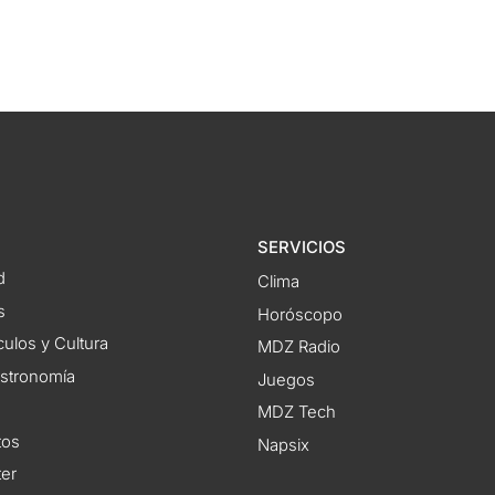
SERVICIOS
d
Clima
s
Horóscopo
ulos y Cultura
MDZ Radio
astronomía
Juegos
MDZ Tech
tos
Napsix
ter