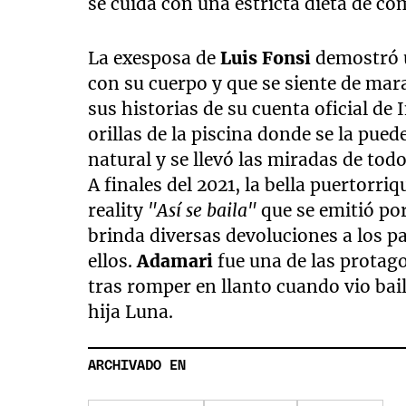
se cuida con una estricta dieta de c
La exesposa de
Luis Fonsi
demostró u
con su cuerpo y que se siente de mara
sus historias de su cuenta oficial de
orillas de la piscina donde se la pued
natural y se llevó las miradas de todo
A finales del 2021, la bella puertorr
reality
"Así se baila"
que se emitió po
brinda diversas devoluciones a los p
ellos.
Adamari
fue una de las protag
tras romper en llanto cuando vio bai
hija Luna.
ARCHIVADO EN