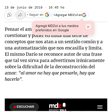
13 de junio de 2019 · 16:45 hs
+
Agregar MDZol en
+ Seguir en
Agregá MDZol a tus medios
×
Pensar el amor desde la filosofía requiere
preferidos en Google
cuestionar y poner en duda una serie de
conceptos que nos atan a un sentido común y a
una automatización que nos encasilla y limita.
El mismo Darío se reconoce autor de una frase
que tal vez sirva para advertirnos irónicamente
sobre la dificultad de la deconstrucción del
amor:
"al amor no hay que pensarlo, hay que
hacerlo".