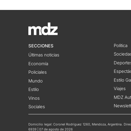
Política
SECCIONES
Socieda
Últimas noticias
Deporte
Economía
Espectác
Policiales
Estilo G
Mundo
Viajes
Estilo
MDZ Au
Vinos
Newslet
Sociales
Domicilio legal: Coronel Rodríguez 1260, Mendoza, Argentina. Direct
6939 | 07 de agosto de 2026