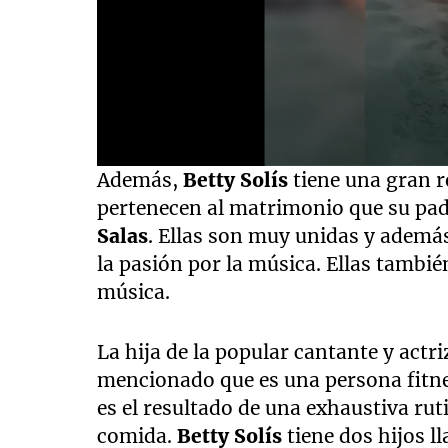
0
Además,
Betty Solís
tiene una gran 
seconds
of
pertenecen al matrimonio que su pa
6
Salas
. Ellas son muy unidas y ademá
seconds
Volume
90%
la pasión por la música. Ellas tambi
música.
La hija de la popular cantante y actri
mencionado que es una persona fitne
es el resultado de una exhaustiva ruti
comida.
Betty Solís
tiene dos hijos 