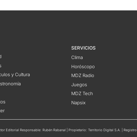
SERVICIOS
d
Clima
s
Horóscopo
ulos y Cultura
MDZ Radio
astronomía
Juegos
MDZ Tech
tos
Napsix
ter
or Editorial Responsable: Rubén Rabanal | Propietario: Territorio Digital S.A. | Regis