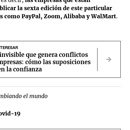
 es decir,
las empresas que están
blicar la sexta edición de este particular
mas como PayPal, Zoom, Alibaba y WalMart
.
NTERESAR
 invisible que genera conflictos
empresas: cómo las suposiciones
n la confianza
cambiando el mundo
covid-19