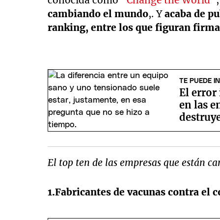
conocida como "
Change the World
",
cambiando el mundo
,. Y
acaba de pu
ranking, entre los que figuran fir
TE PUEDE I
El error
en las 
destruye
El top ten de las empresas que están 
1.Fabricantes de vacunas contra el 