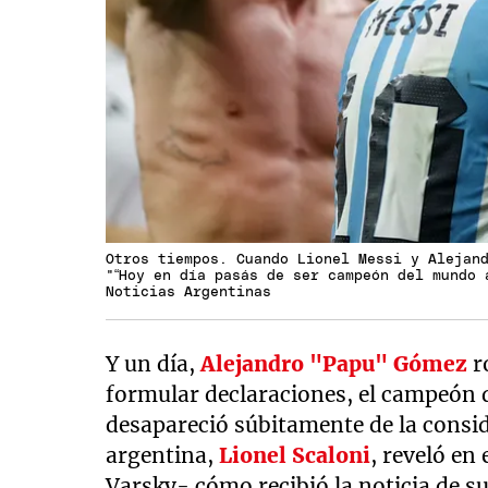
Otros tiempos. Cuando Lionel Messi y Alejan
"“Hoy en día pasás de ser campeón del mundo 
Noticias Argentinas
Y un día,
Alejandro "Papu" Gómez
r
formular declaraciones, el campeón d
desapareció súbitamente de la consid
argentina,
Lionel Scaloni
, reveló en
Varsky- cómo recibió la noticia de su