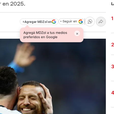
r en 2025.
L
+
Agregar MDZol en
+ Seguir en
Agregá MDZol a tus medios
×
preferidos en Google