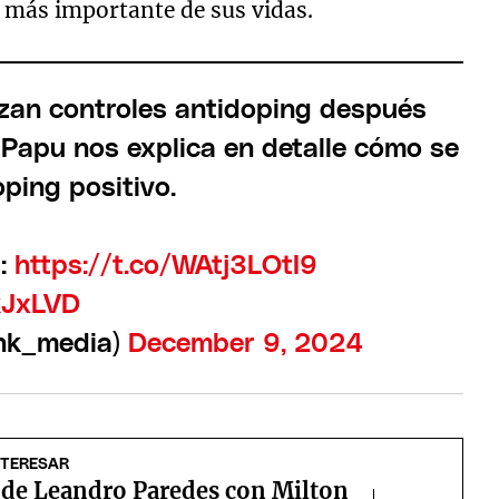
o más importante de sus vidas.
izan controles antidoping después
l Papu nos explica en detalle cómo se
oping positivo.
a:
https://t.co/WAtj3LOtI9
kJxLVD
nk_media)
December 9, 2024
NTERESAR
o de Leandro Paredes con Milton