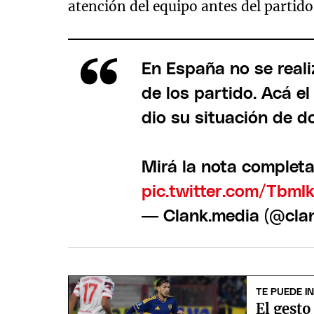
atención del equipo antes del partid
En España no se real
de los partido. Acá e
dio su situación de d
Mirá la nota complet
pic.twitter.com/TbmI
— Clank.media (@cla
TE PUEDE I
El gest