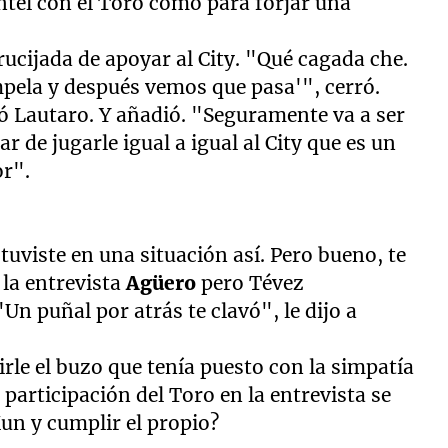
ntel con el Toro como para forjar una
rucijada de apoyar al City. "Qué cagada che.
pela y después vemos que pasa'", cerró.
ó Lautaro. Y añadió. "Seguramente va a ser
 de jugarle igual a igual al City que es un
or".
stuviste en una situación así. Pero bueno, te
la entrevista
Agüero
pero Tévez
n puñal por atrás te clavó", le dijo a
irle el buzo que tenía puesto con la simpatía
a participación del Toro en la entrevista se
Kun y cumplir el propio?