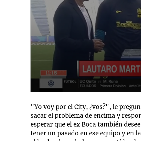
0
seconds
of
"Yo voy por el City, ¿vos?", le pregu
1
sacar el problema de encima y respon
minute,
9
esperar que el ex Boca también desee 
seconds
Volume
90%
tener un pasado en ese equipo y en la 