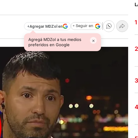
L
+
Agregar MDZol en
+ Seguir en
Agregá MDZol a tus medios
×
preferidos en Google