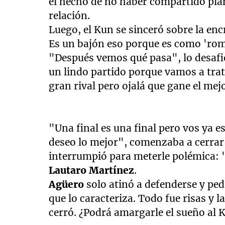
el hecho de no haber compartido pla
relación.
Luego, el Kun se sinceró sobre la enc
Es un bajón eso porque es como 'rom
"Después vemos qué pasa", lo desafi
un lindo partido porque vamos a tratar
gran rival pero ojalá que gane el mej
"Una final es una final pero vos ya e
deseo lo mejor", comenzaba a cerrar 
interrumpió para meterle polémica: "U
Lautaro Martínez
.
Agüero
solo atinó a defenderse y ped
que lo caracteriza. Todo fue risas y l
cerró. ¿Podrá amargarle el sueño al 