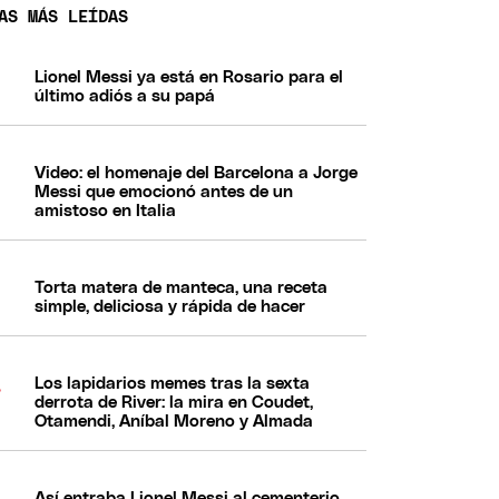
AS MÁS LEÍDAS
Lionel Messi ya está en Rosario para el
último adiós a su papá
Video: el homenaje del Barcelona a Jorge
Messi que emocionó antes de un
amistoso en Italia
Torta matera de manteca, una receta
simple, deliciosa y rápida de hacer
Los lapidarios memes tras la sexta
derrota de River: la mira en Coudet,
Otamendi, Aníbal Moreno y Almada
Así entraba Lionel Messi al cementerio