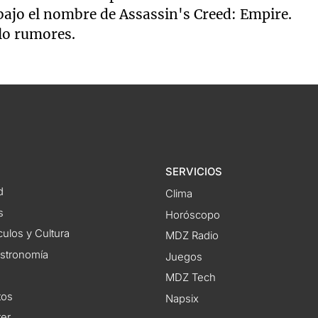
bajo el nombre de Assassin's Creed: Empire.
lo rumores.
SERVICIOS
d
Clima
s
Horóscopo
ulos y Cultura
MDZ Radio
astronomía
Juegos
MDZ Tech
tos
Napsix
ter