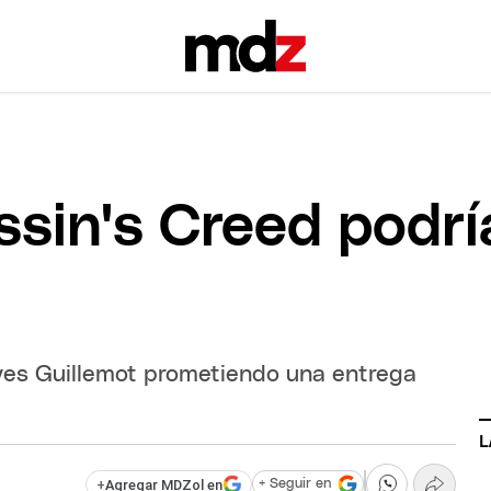
sin's Creed podría
Yves Guillemot prometiendo una entrega
L
+
Agregar MDZol en
+ Seguir en