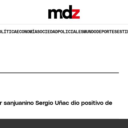
OLÍTICA
ECONOMÍA
SOCIEDAD
POLICIALES
MUNDO
DEPORTES
ESTI
r sanjuanino Sergio Uñac dio positivo de