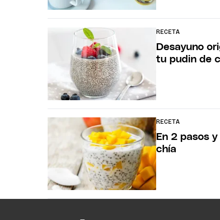
RECETA
Desayuno ori
tu pudin de 
RECETA
En 2 pasos y 
chía