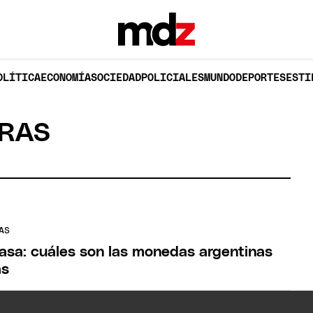
OLÍTICA
ECONOMÍA
SOCIEDAD
POLICIALES
MUNDO
DEPORTES
ESTI
RAS
AS
 casa: cuáles son las monedas argentinas
as