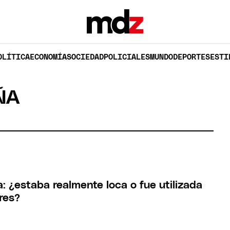
OLÍTICA
ECONOMÍA
SOCIEDAD
POLICIALES
MUNDO
DEPORTES
ESTI
ÑA
: ¿estaba realmente loca o fue utilizada
res?