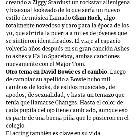
5
creando a Ziggy Stardust un rockstar alienígena
minutes,
y bisexual lookeado de lo que sería un nuevo
30
seconds
estilo de música llamado
Glam Rock
, algo
totalmente novedoso y raro para la época de los
70, que abriría la puerta a miles de jóvenes que
se sintieron identificados. El viaje al espacio
volvería años después en su gran canción Ashes
to ashes y Hallo Spaceboy, ambas canciones
nuevamente con el Major Tom.
Otro tema en David Bowie es el cambio.
Luego
de cambiar su apellido a Bowie hubo mil
cambios de looks, de estilos musicales, de
apodos, de sexualidad, y hasta un temazo que
tenía que llamarse Changes. Hasta el color de
cada pupila del ojo tiene cambiado, aunque eso
es parte de una buena piña que le pusieron en el
colegio.
El acting también es clave en su vida.