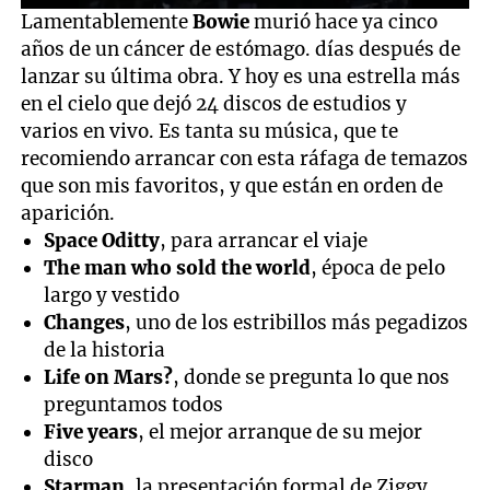
0
Lamentablemente
Bowie
murió hace ya cinco
seconds
años de un cáncer de estómago. días después de
of
6
lanzar su última obra. Y hoy es una estrella más
minutes,
en el cielo que dejó 24 discos de estudios y
32
seconds
varios en vivo. Es tanta su música, que te
recomiendo arrancar con esta ráfaga de temazos
que son mis favoritos, y que están en orden de
aparición.
Space Oditty
, para arrancar el viaje
The man who sold the world
, época de pelo
largo y vestido
Changes
, uno de los estribillos más pegadizos
de la historia
Life on Mars?
, donde se pregunta lo que nos
preguntamos todos
Five years
, el mejor arranque de su mejor
disco
Starman
, la presentación formal de Ziggy