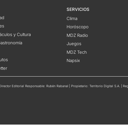
SERVICIOS
ad
Clima
es
Horóscopo
áculos y Cultura
MDZ Radio
 Gastronomía
Juegos
MDZ Tech
utos
Napsix
tter
rector Editorial Responsable: Rubén Rabanal | Propietario: Territorio Digital S.A. | 