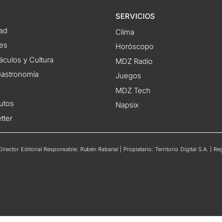
SERVICIOS
ad
Clima
es
Horóscopo
áculos y Cultura
MDZ Radio
 Gastronomía
Juegos
MDZ Tech
utos
Napsix
tter
rector Editorial Responsable: Rubén Rabanal | Propietario: Territorio Digital S.A. | 