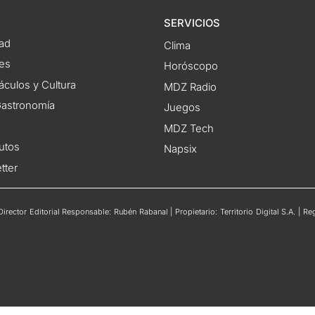
SERVICIOS
ad
Clima
es
Horóscopo
áculos y Cultura
MDZ Radio
 Gastronomía
Juegos
MDZ Tech
utos
Napsix
tter
rector Editorial Responsable: Rubén Rabanal | Propietario: Territorio Digital S.A. | 