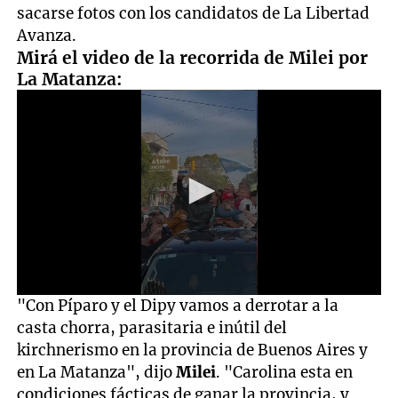
sacarse fotos con los candidatos de La Libertad
Avanza.
Mirá el video de la recorrida de Milei por
La Matanza:
0
"Con Píparo y el Dipy vamos a derrotar a la
seconds
casta chorra, parasitaria e inútil del
of
8
kirchnerismo en la provincia de Buenos Aires y
seconds
en La Matanza", dijo
Milei
. "Carolina esta en
condiciones fácticas de ganar la provincia, y