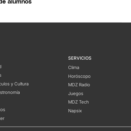
de alumnos
SERVICIOS
d
Clima
s
Horóscopo
ulos y Cultura
MDZ Radio
astronomía
Juegos
MDZ Tech
tos
Napsix
ter