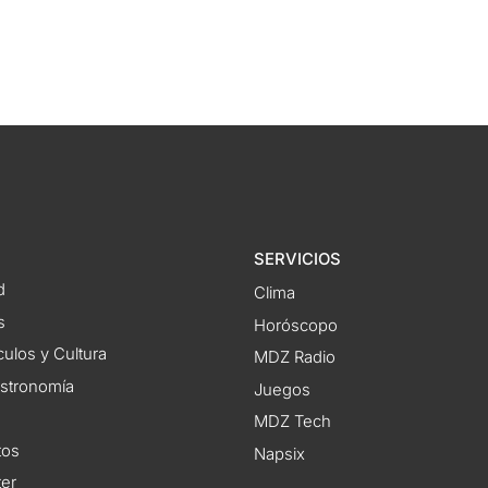
SERVICIOS
d
Clima
s
Horóscopo
ulos y Cultura
MDZ Radio
astronomía
Juegos
MDZ Tech
tos
Napsix
ter