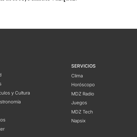
SERVICIOS
d
Clima
s
Horóscopo
ulos y Cultura
MDZ Radio
astronomía
Juegos
MDZ Tech
tos
Napsix
ter