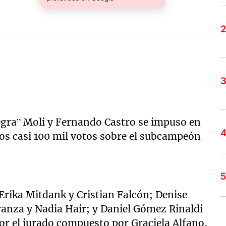
egra” Moli y Fernando Castro se impuso en
 los casi 100 mil votos sobre el subcampeón
rika Mitdank y Cristian Falcón; Denise
ranza y Nadia Hair; y Daniel Gómez Rinaldi
or el jurado compuesto por Graciela Alfano,