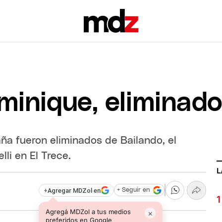
inique, eliminado
a fueron eliminados de Bailando, el
li en El Trece.
L
+
Agregar MDZol en
+ Seguir en
Agregá MDZol a tus medios
×
preferidos en Google