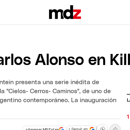
rlos Alonso en Kil
ntein presenta una serie inédita de
a "Cielos- Cerros- Caminos", de uno de
rgentino contemporáneo. La inauguración
L
+
Agregar MDZol en
+ Seguir en