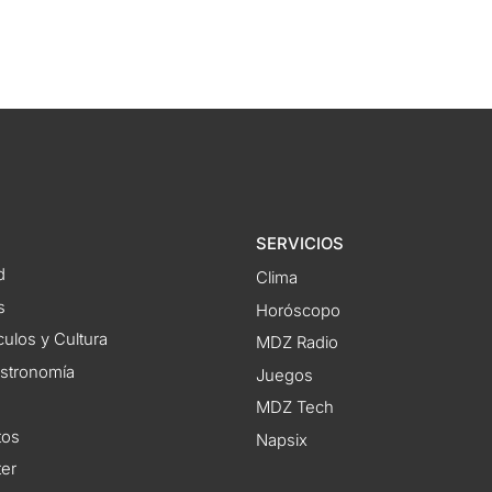
SERVICIOS
d
Clima
s
Horóscopo
ulos y Cultura
MDZ Radio
astronomía
Juegos
MDZ Tech
tos
Napsix
ter