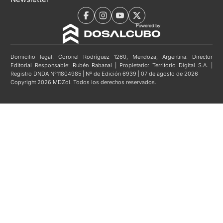
Domicilio legal: Coronel Rodríguez 1260, Mendoza, Argentina. Director
Editorial Responsable: Rubén Rabanal | Propietario: Territorio Digital S.A. |
Registro DNDA N°11804985 | Nº de Edición 6939 | 07 de agosto de 2026
Copyright 2026 MDZol. Todos los derechos reservados.