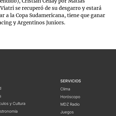
ndido), Cristian Cellay por Matías
iatri se recuperó de su desgarro y estará
sar a la Copa Sudamericana, tiene que ganar
acing y Argentinos Juniors.
SERVICIOS
d
Clima
s
Horóscopo
ulos y Cultura
MDZ Radio
astronomía
Juegos