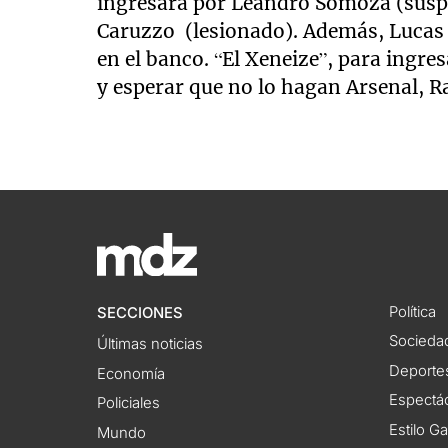
ingresará por Leandro Somoza (suspe
Caruzzo (lesionado). Además, Lucas V
en el banco. “El Xeneize”, para ingre
y esperar que no lo hagan Arsenal, R
Política
SECCIONES
Socieda
Últimas noticias
Deporte
Economía
Espectác
Policiales
Estilo G
Mundo