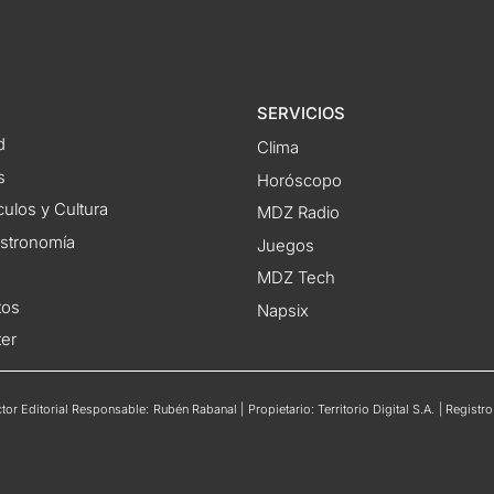
SERVICIOS
d
Clima
s
Horóscopo
ulos y Cultura
MDZ Radio
astronomía
Juegos
MDZ Tech
tos
Napsix
ter
or Editorial Responsable: Rubén Rabanal | Propietario: Territorio Digital S.A. | Regis