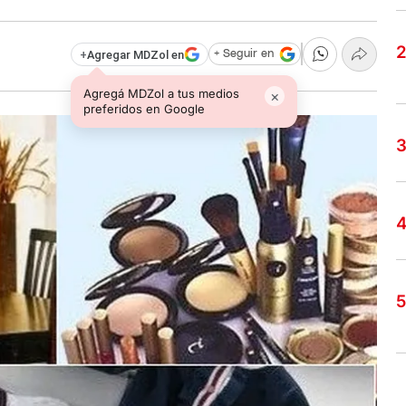
+
Agregar MDZol en
+ Seguir en
Agregá MDZol a tus medios
×
preferidos en Google