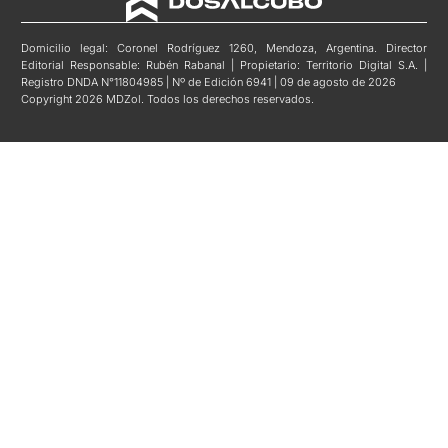
Domicilio legal: Coronel Rodríguez 1260, Mendoza, Argentina. Director
Editorial Responsable: Rubén Rabanal | Propietario: Territorio Digital S.A. |
Registro DNDA N°11804985 | Nº de Edición 6941 | 09 de agosto de 2026
Copyright 2026 MDZol. Todos los derechos reservados.