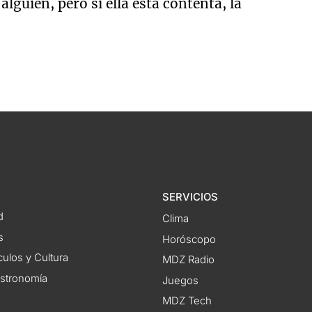
alguien, pero si ella está contenta, la
SERVICIOS
d
Clima
s
Horóscopo
ulos y Cultura
MDZ Radio
astronomía
Juegos
MDZ Tech