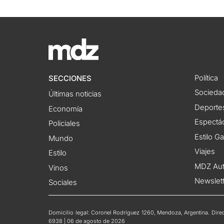
Política
SECCIONES
Socieda
Últimas noticias
Deporte
Economía
Espectác
Policiales
Estilo G
Mundo
Viajes
Estilo
MDZ Au
Vinos
Newslet
Sociales
Domicilio legal: Coronel Rodríguez 1260, Mendoza, Argentina. Direct
6938 | 06 de agosto de 2026