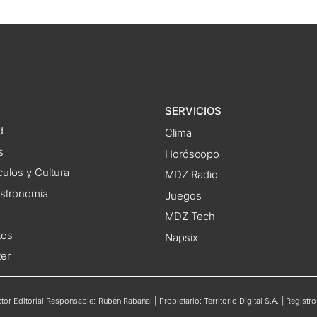
SERVICIOS
d
Clima
s
Horóscopo
ulos y Cultura
MDZ Radio
astronomía
Juegos
MDZ Tech
tos
Napsix
ter
or Editorial Responsable: Rubén Rabanal | Propietario: Territorio Digital S.A. | Regis