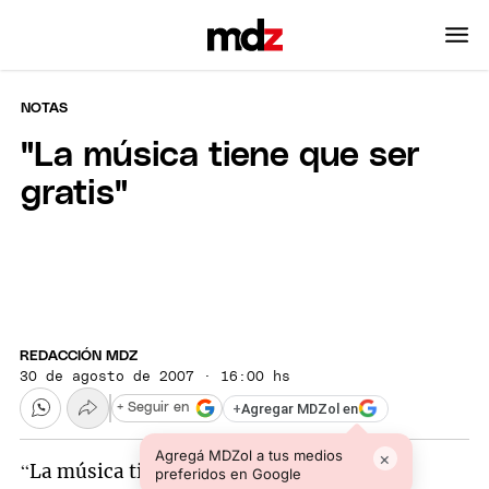
NOTAS
"La música tiene que ser
gratis"
REDACCIÓN MDZ
30 de agosto de 2007 · 16:00 hs
+
Agregar MDZol en
+ Seguir en
Agregá MDZol a tus medios
×
“La música tiene que ser gratis para todos.
preferidos en Google