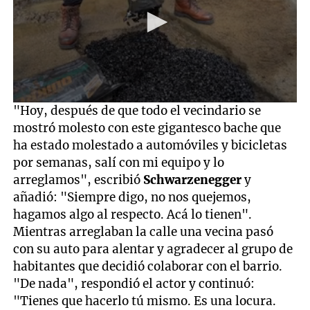
0
"Hoy, después de que todo el vecindario se
seconds
mostró molesto con este gigantesco bache que
of
59
ha estado molestado a automóviles y bicicletas
seconds
por semanas, salí con mi equipo y lo
arreglamos", escribió
Schwarzenegger
y
añadió: "Siempre digo, no nos quejemos,
hagamos algo al respecto. Acá lo tienen".
Mientras arreglaban la calle una vecina pasó
con su auto para alentar y agradecer al grupo de
habitantes que decidió colaborar con el barrio.
"De nada", respondió el actor y continuó:
"Tienes que hacerlo tú mismo. Es una locura.