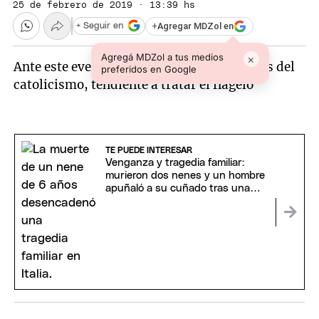
25 de febrero de 2019 · 13:39 hs
+
Agregar MDZol en
+ Seguir en
Agregá MDZol a tus medios
×
Ante este evento llevado a cabo por jerarcas del
preferidos en Google
catolicismo, tendiente a tratar el flagelo
TE PUEDE INTERESAR
Venganza y tragedia familiar:
murieron dos nenes y un hombre
apuñaló a su cuñado tras una
insólita disputa