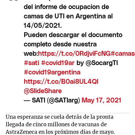
del informe de ocupacion de
camas de UTI en Argentina al
14/05/2021.
Pueden descargar el documento
completo desde nuestra
web:
https://t.co/0RdjviFcNG
#camas
#sati
#covid19ar
by @SocargTI
#covid19argentina
https://t.co/B0ai8UL4Ql
@SlideShare
— SATI (@SATIarg)
May 17, 2021
Una esperanza se cuela detrás de la pronta
llegada de cinco millones de vacunas de
AstraZeneca en los próximos días de mayo.