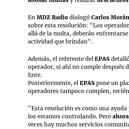
abonar multas
y realizar
descuentos 
En
MDZ Radio
dialogó
Carlos Morá
sobre esta resolución: "Los operado
allá de la multa, deberán enfrentarse
actividad que brindan".
Además, el referente del
EPAS
detalló
operador, si ahí no cumple después d
Ente.
Posteriormente, el
EPAS
pone un plaz
operadores tampoco cumplen, recién 
"Esta resolución es como una ayuda 
los estamos controlando. Pero
ahora 
veces hay muchos servicios comunitar