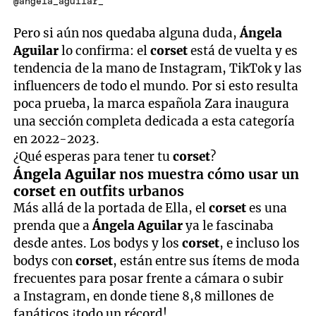
@angela_aguilar_
Pero si aún nos quedaba alguna duda,
Ángela
Aguilar
lo confirma: el
corset
está de vuelta y es
tendencia de la mano de Instagram, TikTok y las
influencers de todo el mundo. Por si esto resulta
poca prueba, la marca española Zara inaugura
una sección completa dedicada a esta categoría
en 2022-2023.
¿Qué esperas para tener tu
corset
?
Ángela Aguilar
nos muestra cómo usar un
corset
en outfits urbanos
Más allá de la portada de Ella, el
corset
es una
prenda que a
Ángela Aguilar
ya le fascinaba
desde antes. Los bodys y los
corset
, e incluso los
bodys con
corset
, están entre sus ítems de moda
frecuentes para posar frente a cámara o subir
a Instagram, en donde tiene 8,8 millones de
fanáticos ¡todo un récord!