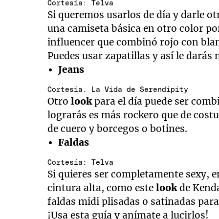
Cortesía: Telva
Si queremos usarlos de día y darle 
una camiseta básica en otro color por
influencer que combinó rojo con blan
Puedes usar zapatillas y así le darás
Jeans
Cortesía. La Vida de Serendipity
Otro
look
para el día puede ser comb
lograrás es más rockero que de costu
de cuero y borcegos o botines.
Faldas
Cortesía: Telva
Si quieres ser completamente sexy, e
cintura alta, como este
look
de Kenda
faldas midi plisadas o satinadas para
¡Usa esta guía y anímate a lucirlos!