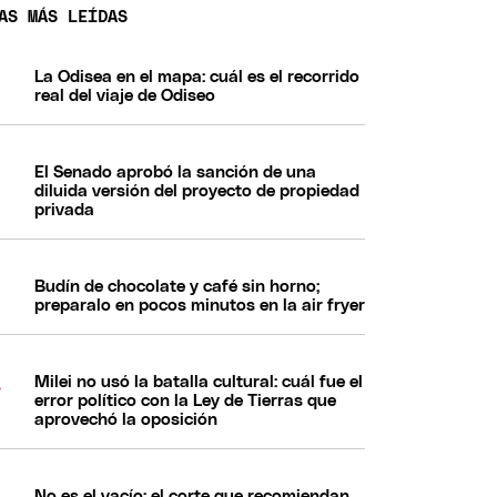
AS MÁS LEÍDAS
La Odisea en el mapa: cuál es el recorrido
real del viaje de Odiseo
El Senado aprobó la sanción de una
diluida versión del proyecto de propiedad
privada
Budín de chocolate y café sin horno;
preparalo en pocos minutos en la air fryer
Milei no usó la batalla cultural: cuál fue el
error político con la Ley de Tierras que
aprovechó la oposición
No es el vacío: el corte que recomiendan