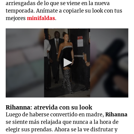
arriesgadas de lo que se viene en la nueva
temporada. Anímate a copiarle su look con tus
mejores
minifaldas
.
0
seconds
Rihanna
: atrevida con su look
of
4
Luego de haberse convertido en madre,
Rihanna
minutes,
se siente más relajada que nunca a la hora de
50
seconds
elegir sus prendas. Ahora se la ve disfrutar y