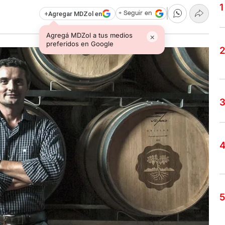
+
Agregar MDZol en
+ Seguir en
Agregá MDZol a tus medios
×
preferidos en Google