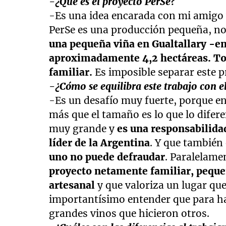
-¿Qué es el proyecto PerSe?
-Es una idea encarada con mi amigo 
PerSe es una producción pequeña, no
una pequeña viña en Gualtallary -e
aproximadamente 4,2 hectáreas. To
familiar.
Es imposible separar este p
-¿Cómo se equilibra este trabajo con e
-Es un desafío muy fuerte, porque en
más que el tamaño es lo que lo dife
muy grande y
es una responsabilida
líder de la Argentina
. Y que también
uno no puede defraudar
. Paralelame
proyecto netamente familiar, peque
artesanal
y que valoriza un lugar q
importantísimo entender que para ha
grandes vinos que hicieron otros.