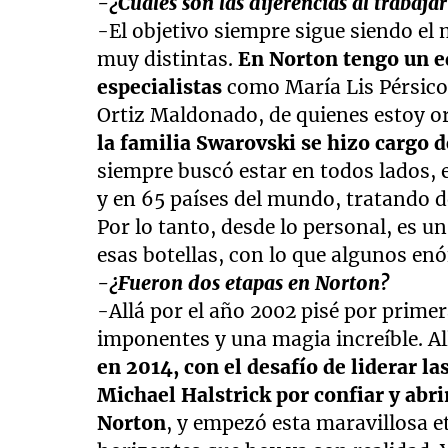
-¿Cuáles son las diferencias al trabaj
-El objetivo siempre sigue siendo e
muy distintas.
En Norton tengo un eq
especialistas
como María Lis Pérsico
Ortiz Maldonado, de quienes estoy o
la familia Swarovski se hizo cargo d
siempre buscó estar en todos lados, 
y en 65 países del mundo, tratando d
Por lo tanto, desde lo personal, es u
esas botellas, con lo que algunos enó
-¿Fueron dos etapas en Norton?
-Allá por el año 2002 pisé por primer
imponentes y una magia increíble. All
en 2014, con el desafío de liderar la
Michael Halstrick por confiar y abri
Norton
, y empezó esta maravillosa 