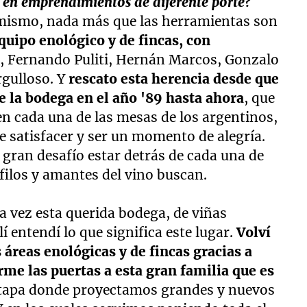
ar en emprendimientos de diferente porte?
l mismo, nada más que las herramientas son
uipo enológico y de fincas, con
, Fernando Puliti, Hernán Marcos, Gonzalo
rgulloso. Y
rescato esta herencia desde que
e la bodega en el año '89 hasta ahora
, que
en cada una de las mesas de los argentinos,
e satisfacer y ser un momento de alegría.
n gran desafío estar detrás de cada una de
filos y amantes del vino buscan.
a vez esta querida bodega, de viñas
í entendí lo que significa este lugar.
Volví
s áreas enológicas y de fincas gracias a
rme las puertas a esta gran familia que es
etapa donde proyectamos grandes y nuevos