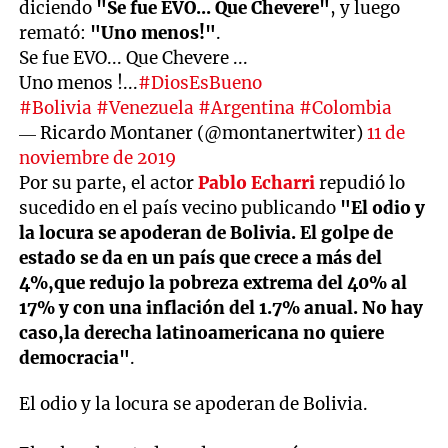
diciendo
"Se fue EVO... Que Chevere"
, y luego
remató:
"Uno menos!"
.
Se fue EVO... Que Chevere ...
Uno menos !...
#DiosEsBueno
#Bolivia
#Venezuela
#Argentina
#Colombia
— Ricardo Montaner (@montanertwiter)
11 de
noviembre de 2019
Por su parte, el actor
Pablo Echarri
repudió lo
sucedido en el país vecino publicando
"El odio y
la locura se apoderan de Bolivia. El golpe de
estado se da en un país que crece a más del
4%,que redujo la pobreza extrema del 40% al
17% y con una inflación del 1.7% anual. No hay
caso,la derecha latinoamericana no quiere
democracia"
.
El odio y la locura se apoderan de Bolivia.