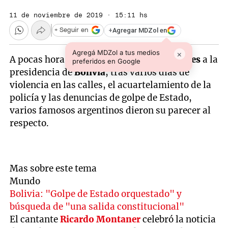
11 de noviembre de 2019 · 15:11 hs
+
Agregar MDZol en
+ Seguir en
Agregá MDZol a tus medios
×
A pocas horas de la renuncia de
Evo Morales
a la
preferidos en Google
presidencia de
Bolivia
, tras varios días de
violencia en las calles, el acuartelamiento de la
policía y las denuncias de golpe de Estado,
varios famosos argentinos dieron su parecer al
respecto.
Mas sobre este tema
Mundo
Bolivia: "Golpe de Estado orquestado" y
búsqueda de "una salida constitucional"
El cantante
Ricardo Montaner
celebró la noticia