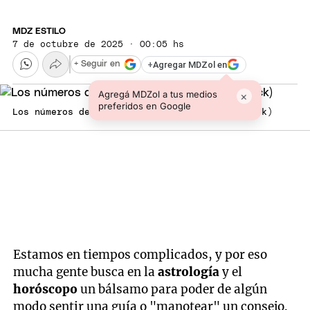
MDZ ESTILO
7 de octubre de 2025 · 00:05 hs
+
Agregar MDZol en
+ Seguir en
Agregá MDZol a tus medios
×
preferidos en Google
Los números de la suerte de hoy. (Shutterstock)
Estamos en tiempos complicados, y por eso
mucha gente busca en la
astrología
y el
horóscopo
un bálsamo para poder de algún
modo sentir una guía o "manotear" un consejo.