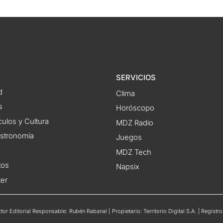
SERVICIOS
d
Clima
s
Horóscopo
ulos y Cultura
MDZ Radio
astronomía
Juegos
MDZ Tech
tos
Napsix
ter
or Editorial Responsable: Rubén Rabanal | Propietario: Territorio Digital S.A. | Regis