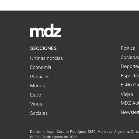
Política
SECCIONES
Socieda
Últimas noticias
Deporte
Economía
Espectác
Policiales
Estilo G
Mundo
Viajes
Estilo
MDZ Au
Vinos
Newslet
Sociales
Domicilio legal: Coronel Rodríguez 1260, Mendoza, Argentina. Direct
6938 | 06 de agosto de 2026