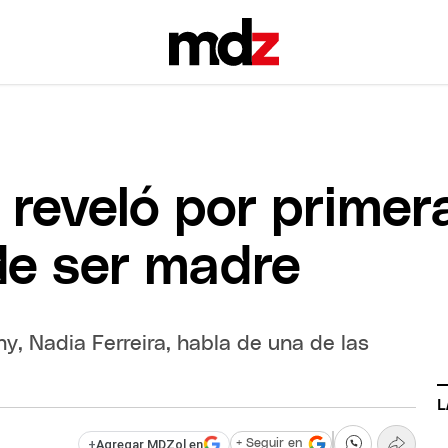
 reveló por primer
de ser madre
, Nadia Ferreira, habla de una de las
L
+
Agregar MDZol en
+ Seguir en