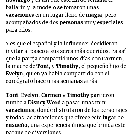
noviazgo
y es así que este fin de semana el
bailarín y la modelo se tomaron unas
vacaciones
en un lugar lleno de
magia
, pero
acompañados de dos
personas
muy
especiales
para ellos.
Y es que el español y la influencer decidieron
invitar al paseo a sus seres más queridos. Es así
que la pareja compartió unos días con
Carmen
,
la madre de
Toni
, y
Timothy
, el pequeño hijo de
Evelyn
, quien ya había compartido con el
coreógrafo hace unas semanas atrás.
Toni
,
Evelyn
,
Carmen
y
Timothy
partieron
rumbo a
Disney Word
a pasar unas mini
vacaciones
, donde disfrutaron de los personajes
y todas las atracciones que ofrece este
lugar
de
ensueño
, una experiencia única que brinda este
parque de diversiones.