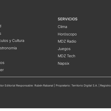
SERVICIOS
d
Clima
s
Horóscopo
ulos y Cultura
MDZ Radio
astronomía
Juegos
MDZ Tech
tos
Napsix
ter
or Editorial Responsable: Rubén Rabanal | Propietario: Territorio Digital S.A. | Regis