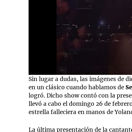
0
Sin lugar a dudas, las imágenes de d
seconds
of
en un clásico cuando hablamos de
Se
6
logró. Dicho show contó con la prese
minutes,
27
llevó a cabo el domingo 26 de febrer
seconds
Volume
90%
estrella falleciera en manos de Yoland
La última presentación de la cantante