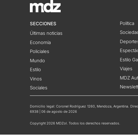
Política
SECCIONES
Socieda
Últimas noticias
Deporte
Economía
Espectác
Policiales
Estilo G
Mundo
Viajes
Estilo
MDZ Au
Vinos
Newslet
Sociales
Domicilio legal: Coronel Rodríguez 1260, Mendoza, Argentina. Direct
6938 | 06 de agosto de 2026
Copyright 2026 MDZol. Todos los derechos reservados.