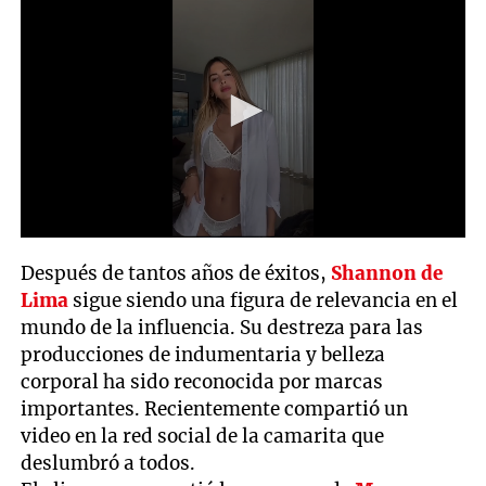
0
seconds
Después de tantos años de éxitos,
Shannon de
of
25
Lima
sigue siendo una figura de relevancia en el
seconds
mundo de la influencia. Su destreza para las
producciones de indumentaria y belleza
corporal ha sido reconocida por marcas
importantes. Recientemente compartió un
video en la red social de la camarita que
deslumbró a todos.