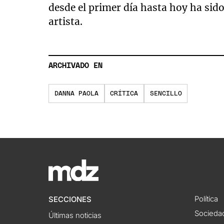
25
desde el primer día hasta hoy ha sido
seconds
Volume
90%
artista.
ARCHIVADO EN
DANNA PAOLA
CRÍTICA
SENCILLO
Política
SECCIONES
Socieda
Últimas noticias