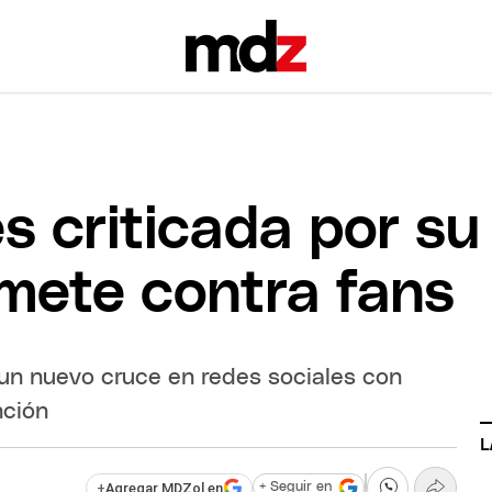
s criticada por su
emete contra fans
un nuevo cruce en redes sociales con
nción
L
+
Agregar MDZol en
+ Seguir en