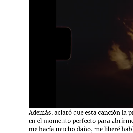
0
Además, aclaró que esta canción la p
seconds
of
en el momento perfecto para abrirme
3
me hacía mucho daño, me liberé hab
minutes,